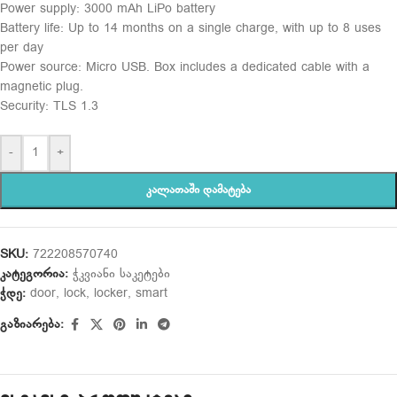
Power supply: 3000 mAh LiPo battery
Battery life: Up to 14 months on a single charge, with up to 8 uses
per day
Power source: Micro USB. Box includes a dedicated cable with a
magnetic plug.
Security: TLS 1.3
-
+
ᲙᲐᲚᲐᲗᲐᲨᲘ ᲓᲐᲛᲐᲢᲔᲑᲐ
SKU:
722208570740
კატეგორია:
ჭკვიანი საკეტები
ჭდე:
door
,
lock
,
locker
,
smart
გაზიარება: